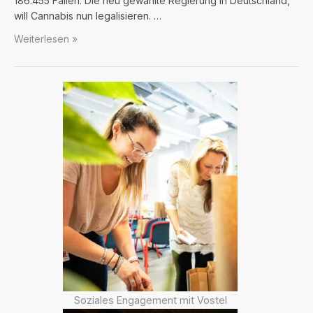
186.455 Fällen. Die neu gewählte Regierung in Deutschland,
will Cannabis nun legalisieren. …
Marijuana
Weiterlesen »
Medicine
Soziales Engagement mit Vostel