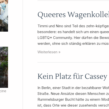
Öko
Queeres Wagenkollek
Timmi und Nino sind Teil des zehn-köpfig
besondere: es handelt sich um einen quee
LGBTQ* Community. Hier dürfen die Bewohn
werden, ohne sich ständig erklären zu müs
Queeres
Weiterlesen »
Wagenkollektiv
Mollies
Kein Platz für Cassey
In Berlin, einer Stadt in der bezahlbarer
cine
Straße. Neue Ansätze diesen Menschen zu
Rummelsburger Bucht hätte zu einem Mode
ist, dass Orte wie dieser zusehends versc