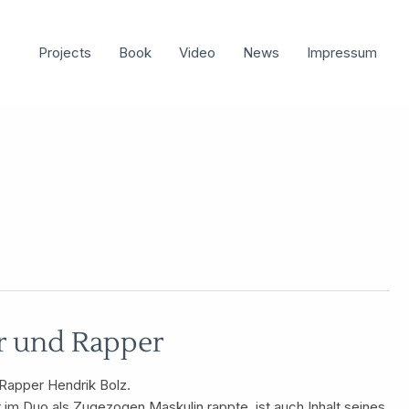
Projects
Book
Video
News
Impressum
r und Rapper
 Rapper Hendrik Bolz.
 im Duo als Zugezogen Maskulin rappte, ist auch Inhalt seines