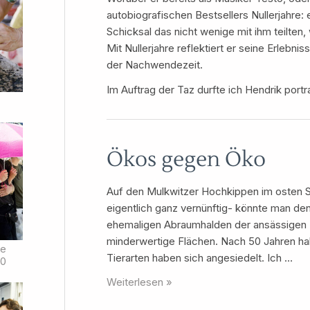
autobiografischen Bestsellers Nullerjahre: 
Schicksal das nicht wenige mit ihm teilten
Mit Nullerjahre reflektiert er seine Erlebnis
der Nachwendezeit.
Im Auftrag der Taz durfte ich Hendrik portra
Ökos gegen Öko
Auf den Mulkwitzer Hochkippen im osten S
eigentlich ganz vernünftig- könnte man de
ehemaligen Abraumhalden der ansässigen 
minderwertige Flächen. Nach 50 Jahren hab
de
Tierarten haben sich angesiedelt. Ich …
00
Ökos
Weiterlesen »
gegen