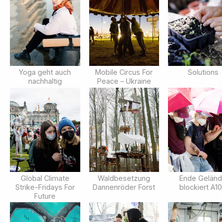
Yoga geht auch
Mobile Circus For
Solutions
nachhaltig
Peace – Ukraine
Global Climate
Waldbesetzung
Ende Gelän
Strike-Fridays For
Dannenröder Forst
blockiert A1
Future