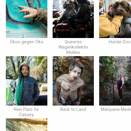
Ökos gegen Öko
Queeres
Hunde Doc
Wagenkollektiv
Mollies
Kein Platz für
Back to Land
Marijuana Medi
Cassey