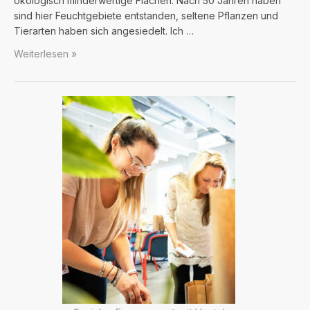
ökologisch minderwertige Flächen. Nach 50 Jahren haben
sind hier Feuchtgebiete entstanden, seltene Pflanzen und
Tierarten haben sich angesiedelt. Ich …
Ökos
Weiterlesen »
gegen
Öko