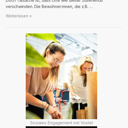
Doch Tatsache ist, dass Orte wie dieser zusehends
verschwinden. Die Bewohner:innen, die z.B. …
Kein
Weiterlesen »
Platz
für
Cassey
Soziales Engagement mit Vostel