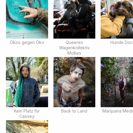
Ökos gegen Öko
Queeres
Hunde Doc
Wagenkollektiv
Mollies
Kein Platz für
Back to Land
Marijuana Medi
Cassey