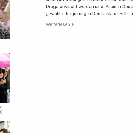
Droge erwischt worden sind. Allein in Deuts
gewählte Regierung in Deutschland, will Ca
Marijuana
Weiterlesen »
Medicine
de
00