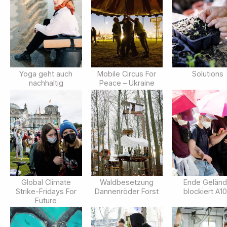
Yoga geht auch
Mobile Circus For
Solutions
nachhaltig
Peace – Ukraine
Global Climate
Waldbesetzung
Ende Gelän
Strike-Fridays For
Dannenröder Forst
blockiert A1
Future